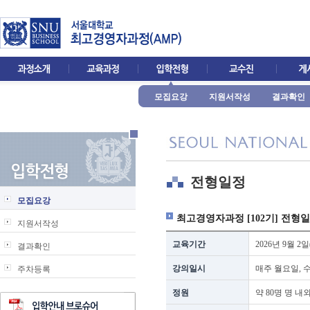
모집요강
지원서작성
결과확인
전형일정
모집요강
최고경영자과정 [102기] 전형
지원서작성
교육기간
2026년 9월 2일
결과확인
강의일시
매주 월요일, 수요
주차등록
정원
약 80명 명 내