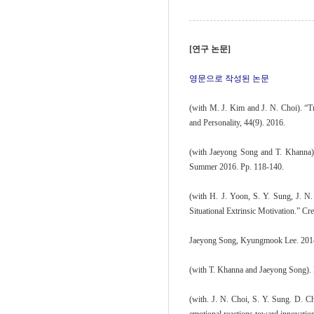
[연구 논문]
영문으로 작성된 논문
(with M. J. Kim and J. N. Choi). “Tra
and Personality, 44(9). 2016.
(with Jaeyong Song and T. Khanna).
Summer 2016. Pp. 118-140.
(with H. J. Yoon, S. Y. Sung, J. N
Situational Extrinsic Motivation.” Cr
Jaeyong Song, Kyungmook Lee. 201
(with T. Khanna and Jaeyong Song). 
(with. J. N. Choi, S. Y. Sung. D. Ch