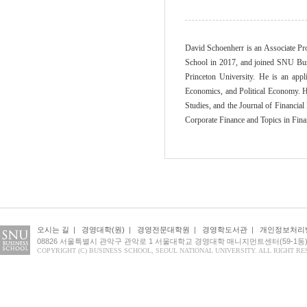
David Schoenherr is an Associate Pr
School in 2017, and joined SNU Bus
Princeton University. He is an app
Economics, and Political Economy. Hi
Studies, and the Journal of Financia
Corporate Finance and Topics in Fina
오시는 길
|
경영대학(원)
|
경영전문대학원
|
경영학도서관
|
개인정보처리
08826 서울특별시 관악구 관악로 1 서울대학교 경영대학 매니지먼트센터(59-1동)
COPYRIGHT (C) BUSINESS SCHOOL, SEOUL NATIONAL UNIVERSITY. ALL RIGHT RE