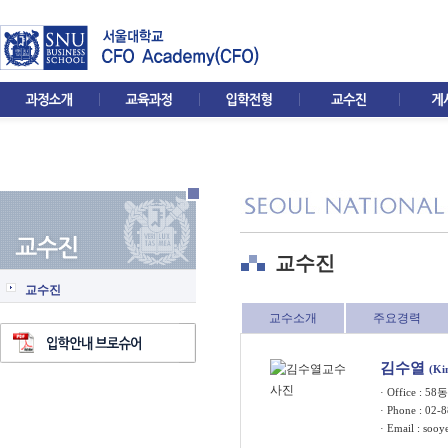
교수진
교수진
교수소개
주요경력
김수열
(Ki
· Office : 58
· Phone : 02-
· Email :
sooy